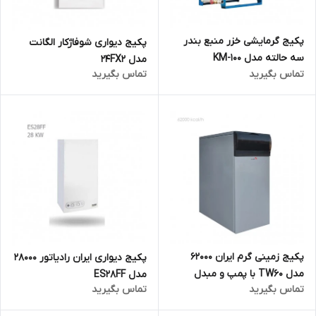
پکیج گرمایشی خزر منبع بندر
پکیج دیواری شوفاژکار الگانت
سه حالته مدل KM-100
مدل 24FX2
تماس بگیرید
تماس بگیرید
پکیج زمینی گرم ایران 62000
پکیج دیواری ایران رادیاتور 28000
مدل TW60 با پمپ و مبدل
مدل ES28FF
تماس بگیرید
تماس بگیرید
حرارتی