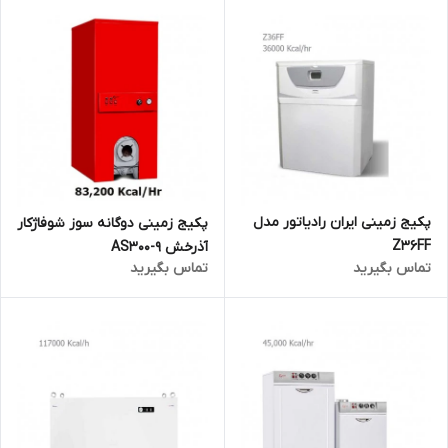
پکیج زمینی ایران رادیاتور مدل
پکیج زمینی دوگانه سوز شوفاژکار
Z36FF
آذرخش AS300-9
تماس بگیرید
تماس بگیرید