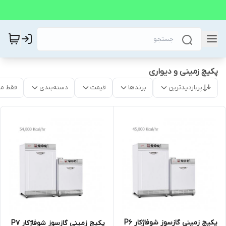
پکیچ زمینی و دیواری
پربازدیدترین
برندها
قیمت
دسته‌بندی
فقط م
پکیج زمینی گازسوز شوفاژکار P6
پکیج زمینی گازسوز شوفاژکار P7