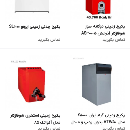
پکیج زمینی دوگانه سوز
پکیج چدنی زمینی ایرفو SL1200
شوفاژکار آذرخش AS300-5
تماس بگیرید
تماس بگیرید
پکیج زمینی گرم ایران 48000
پکیج زمینی استخری شوفاژکار
مدل ATW50 بدون پمپ و مبدل
مدل آکواتک 85
تماس بگیرید
تماس بگیرید
حرارتی