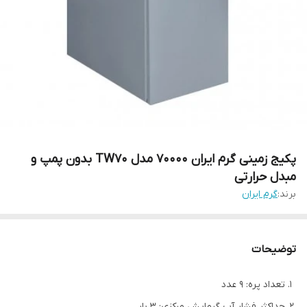
پکیج زمینی گرم ایران 70000 مدل TW70 بدون پمپ و
مبدل حرارتی
برند:
گرم ایران
توضیحات
تعداد پره: 9 عدد
حداکثر فشار آب گرمایش مرکزی: 3 بار