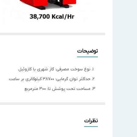
توضیحات
نوع سوخت مصرفی: گاز شهری یا گازوئیل
حداکثر توان گرمایی: 38700 کیلوکالری بر ساعت
مساحت تحت پوشش تا: 300 مترمربع
دارای دیگ آبگرم 100 لیتری با مبدل صفحه ای
دارای دیگ چدنی 5 پره و فاقد فن دودکش
مدل
H-5
نظرات
تعداد پره
5