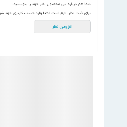
46
kw
شما هم درباره این محصول نظر خود را بنویسید.
حداکثر توان گرمایی
kcal/hr
38,700
برای ثبت نظر، لازم است ابتدا وارد حساب کاربری خود شو
153,250
btu/hr
افزودن نظر
حجم مخزن آبگرم (lit)
100
قطر دهانه دودکش دیگ
144
(mm)
حجم محفظه احتراق(m3)
0.0286
قطر دهانه مشعل گیر
110
(mm)
طول پکیج بدون مشعل
1180
(mm)
ارتفاع
910
ابعاد(mm)
عرض
560