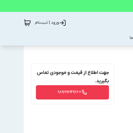
ورود | ثبت‌نام
ا
جهت اطلاع از قیمت و موجودی تماس
بگیرید.
+989199214966