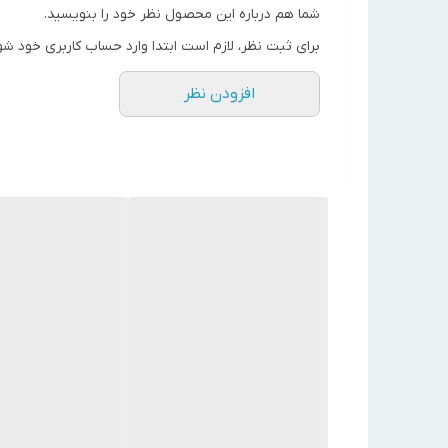
وزن دستگاه
kg
شما هم درباره این محصول نظر خود را بنویسید.
برای ثبت نظر، لازم است ابتدا وارد حساب کاربری خود شو
قطر دهانه دودکش
144
mm
دیگ
افزودن نظر
ارتفاع
ابعاد دستگاه mm
عرض
طول
گاز طبیعی-
نوع سوخت مصرفی
گازوئیل
قطر دهانه مشعل
110
mm
گیر
کشور سازنده
ایران