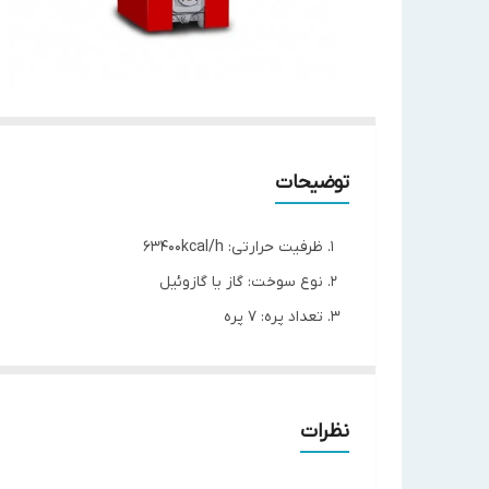
توضیحات
ظرفیت حرارتی: 63400kcal/h
نوع سوخت: گاز یا گازوئیل
تعداد پره: 7 پره
حداکثر فشار کاری: 4bar
مدل
7 پره پلاس
حداکثر توان حرارتی
(kcal/h)
63400
نظرات
حجم مخزن آب گرم
(lit)
160