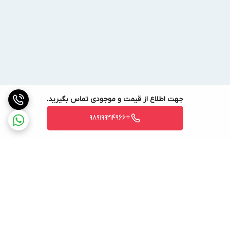
جهت اطلاع از قیمت و موجودی تماس بگیرید.
+989199214966
برگشت به بالا