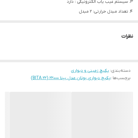
سیستم عیب یاب الکترونیکی : دارد
تعداد مبدل حرارتی: 2 مبدل
فن دودکش: دارد
مدل
Bita 22
نظرات
22/7
KW
حداکثر توان گرمایی
19,520
Kcal/hr
ظرفیت منبع انبساط (lit)
8
دسته‌بندی
:
پکیچ زمینی و دیواری
حداقل فشار آب راه‌انداز (bar)
0,13
برچسب‌ها :
پکیج دیواری بوتان مدل بیتا 22000 (BITA 22)
قطر دودکش (cm)
6/10
وزن خالص (Kg)
32
ارتفاع
74
ابعاد (cm)
عرض
40
عمق
34