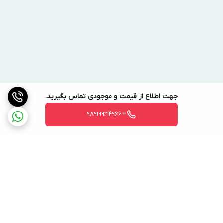
جهت اطلاع از قیمت و موجودی تماس بگیرید.
+989199214966
برگشت به بالا