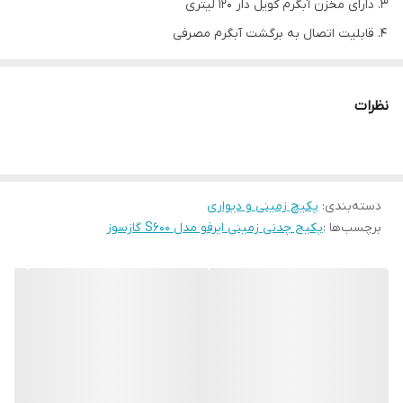
دارای مخزن آبگرم کویل دار 120 لیتری
قابلیت اتصال به برگشت آبگرم مصرفی
نوع سوخت مصرفی: گاز طبیعی، گاز مایع
مدل
S600
نظرات
فشار گاز شهری (G20) (mmH2O)
180-200
میزان مصرف گاز طبیعی (گاز شهری)
5.3
(m^3/hr)
دسته‌بندی
:
پکیچ زمینی و دیواری
میزان مصرف گاز مایع (kg/hr)
4
برچسب‌ها :
پکیج چدنی زمینی ایرفو مدل S600 گازسوز
تعداد پره دیگ
6
53
kw
ظرفیت حرارتی اسمی (گاز
45000
kcal/hr
شهری)
180000
btu/hr
حجم منبع آب مصرفی (lit)
120