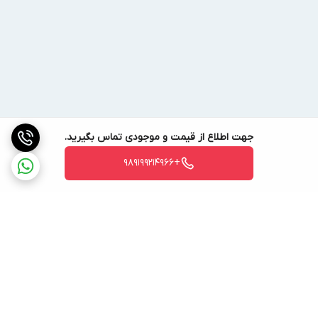
جهت اطلاع از قیمت و موجودی تماس بگیرید.
+989199214966
برگشت به بالا