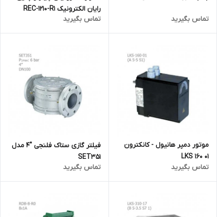
‌رایان الکترونیک REC-1210-R1
تماس بگیرید
تماس بگیرید
موتور دمپر هانیول - کانکترون
فیلتر گازی ستاک فلنجی "4 مدل
LKS 160 01
SET351
تماس بگیرید
تماس بگیرید