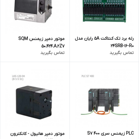
رله برد تک کنتاکت 5A رایان مدل
موتور دمپر زیمنس SQM
24SRB-16-R0
50.424.A.2Z7
تماس بگیرید
تماس بگیرید
PLC زیمنس سری S7 400
موتور دمپر هانیول - کانکترون