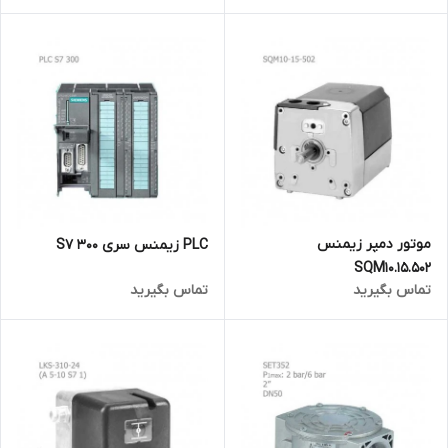
موتور دمپر زیمنس
PLC زیمنس سری S7 300
SQM10.15.502
تماس بگیرید
تماس بگیرید