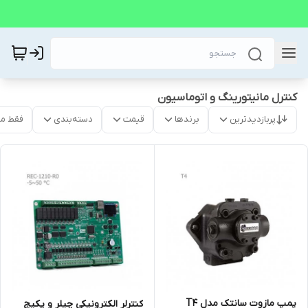
کنترل مانیتورینگ و اتوماسیون
پربازدیدترین
برندها
قیمت
دسته‌بندی
فقط م
پمپ مازوت سانتک مدل T4
کنترلر الکترونیکی چیلر و پکیج