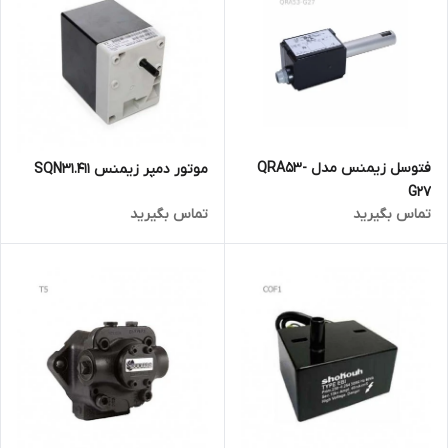
فتوسل زیمنس مدل QRA53-
موتور دمپر زیمنس SQN31.411
G27
تماس بگیرید
تماس بگیرید