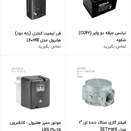
ترانس جرقه دو وایر (COF2)
فن لیمیت کنترل (رله دود)
شکوه
هانیول مدل L4064B
تماس بگیرید
تماس بگیرید
فیلتر گازی ستاک دنده ای "2
موتور دمپر هانیول - کانکترون
مدل SET352X
LKS 310 25