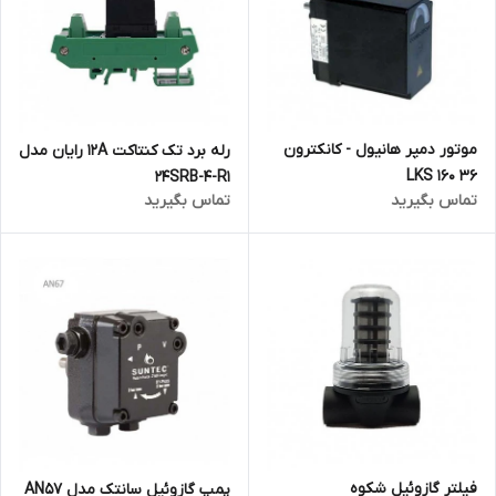
موتور دمپر هانیول - کانکترون
رله برد تک کنتاکت 12A رایان مدل
LKS 160 36
24SRB-4-R1
تماس بگیرید
تماس بگیرید
فیلتر گازوئیل شکوه
پمپ گازوئیل سانتک مدل AN57