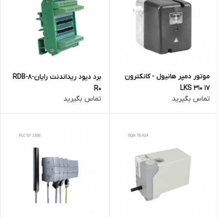
موتور دمپر هانیول - کانکترون
برد دیود ریداندنت رایانRDB-8-
LKS 310 17
R0
تماس بگیرید
تماس بگیرید