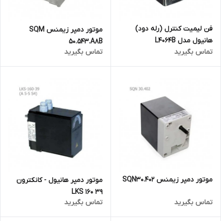
فن لیمیت کنترل (رله دود)
موتور دمپر زیمنس SQM
هانیول مدل L4064B
50.543.A8B
تماس بگیرید
تماس بگیرید
موتور دمپر زیمنس SQN30.402
موتور دمپر هانیول - کانکترون
LKS 160 39
تماس بگیرید
تماس بگیرید