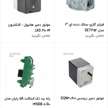
فیلتر گازی ستاک دنده ای "2
موتور دمپر هانیول - کانکترون
مدل SET352
LKS 310 24
تماس بگیرید
تماس بگیرید
موتور دمپر زیمنس SQN30.401
رله برد تک کنتاکت 5A رایان مدل
24SRB-8-R0