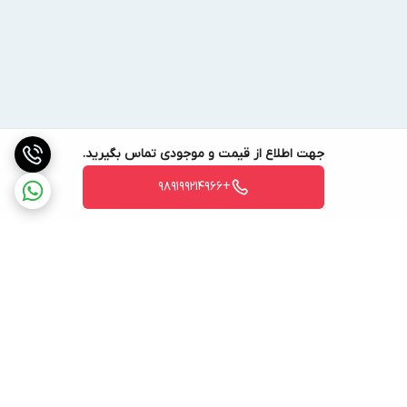
جهت اطلاع از قیمت و موجودی تماس بگیرید.
+989199214966
برگشت به بالا