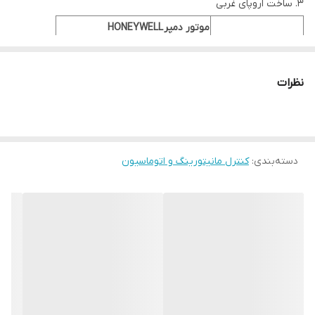
ساخت اروپای غربی
موتور دمپر HONEYWELL
نوع
CONECTRON
مدل
(LKS-160-01(A 5-5 S1
نظرات
شفت - Nr
5
گشتاور - Nm
2.5 نیوتن متر
مدت زمان راه اندازی -
3-65 ثانیه
دسته‌بندی
:
کنترل مانیتورینگ و اتوماسیون
s
جهت چرخش
چپگرد
ولتاژ - V
230 ولت
موارد استفاده
مشعل های گازی و گازوئیل سوز
وزن تقریبی - Kg
0.5 کیلوگرم
فرکانس - Hz
50-60 هرتز