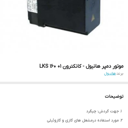
موتور دمپر هانیول - کانکترون LKS 160 01
برند:
هانیول
توضیحات
جهت گردش: چپگرد
مورد استفاده درمشعل های گازی و گازوئیلی