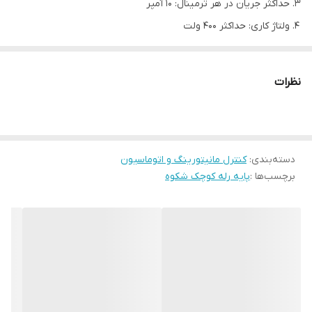
حداکثر جریان در هر ترمینال: 10 آمپر
ولتاژ کاری: حداکثر 400 ولت
ساخت ایران
مدل
کوچک
نظرات
دمای پیشنهادی محیط
20- تا 60+ درجه سانتیگراد
ولتاژ کاری
حداکثر 400 ولت
حداکثر جریان در هر ترمینال
10 آمپر
دسته‌بندی
:
کنترل مانیتورینگ و اتوماسیون
وزن
70 گرم
برچسب‌ها :
پایه رله کوچک شکوه
گارانتی
1 سال
ساخت
ایران