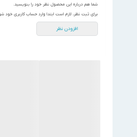
قطر شفت - mm
20 میلی متر
شما هم درباره این محصول نظر خود را بنویسید.
کارتریج - mm
Ø 12 میلی متر
برای ثبت نظر، لازم است ابتدا وارد حساب کاربری خود شو
رنج دمای سوخت - C°
140~0 درجه سانتیگراد
افزودن نظر
سوخت
0.45 بار(خلا برای جلوگیری از
سبک
شدن هوا از روغن)
ماکزیمم فشار
ورودی - bar
سوخت
5 بار
سنگین
ماکزیمم سرعت چرخش -
3600rpm
rpm
جهت چرخش
راستگرد/چپگرد
وزن تقریبی - Kg
9.4 کیلوگرم
برند
SUNTEC
ساخت
فرانسه