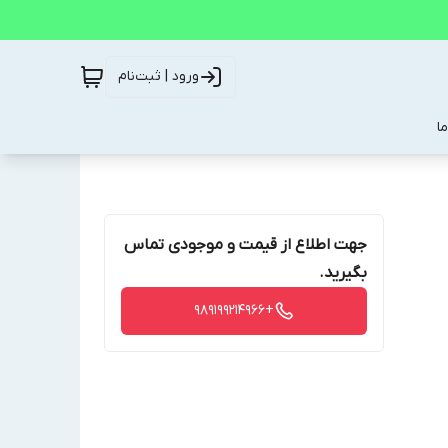
ورود | ثبت‌نام
ا
جهت اطلاع از قیمت و موجودی تماس
بگیرید.
+989199214966