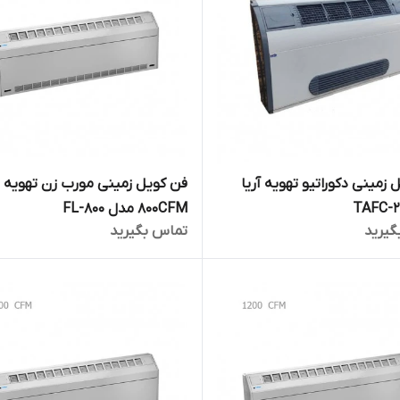
 زمینی دکوراتیو تهویه آریا
فن کویل زمینی مورب زن تهویه
800CFM مدل FL-800
گیرید
تماس بگیرید