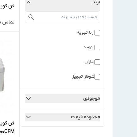
برند
فن کویل ز
تماس ب
اریا تهویه
تهویه
ساران
شوفاژ تجهیز
موجودی
محدوده قیمت
فن کویل
800CFM مدل FLN-800