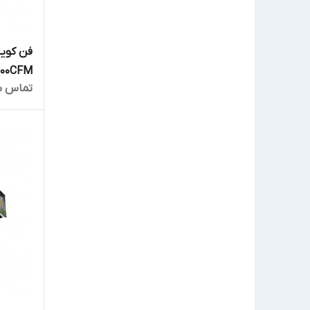
فن کویل
600CFM مدل FLN-600
تماس ب