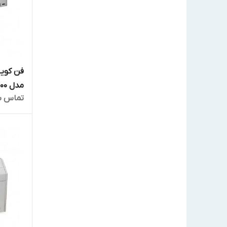
مدل FL-400
تماس ب