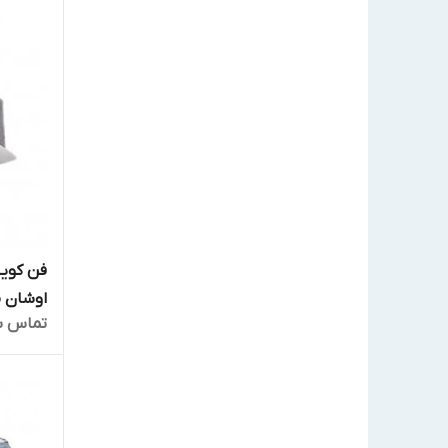
فن کویل
اوشان مدل 
تماس ب