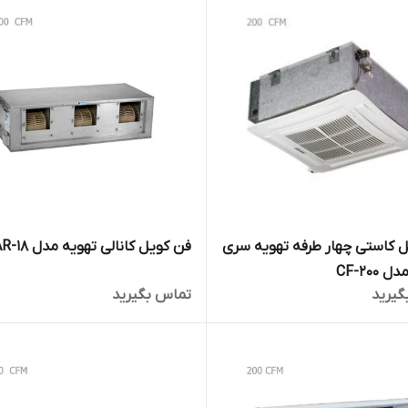
فن کویل کانالی تهویه مدل AR-18
 کاستی چهار طرفه تهویه سری
CF-200
گیرید
تماس بگیرید