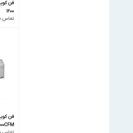
1200
تماس ب
فن کویل
300CFM مدل FL-300
تماس ب