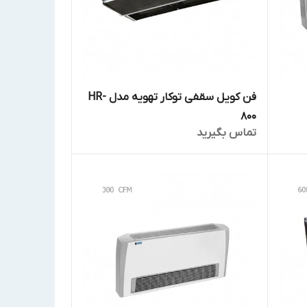
فن کویل سقفی توکار تهویه مدل HR-
800
تماس بگیرید