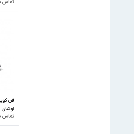
تماس ب
فن کوی
اوشان مدل 
تماس ب