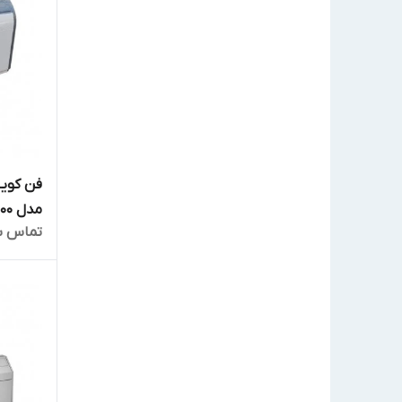
فن کویل
مدل TAFC-200
تماس ب