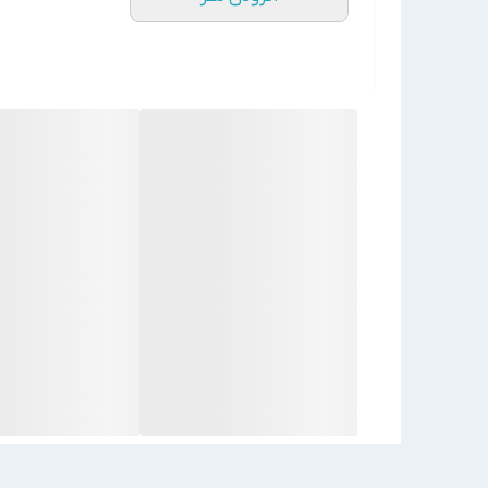
مشخصات
سایز لوله های
3/8″
کویل
مسی(inch)
فین بر اینچ (Fpi)
12
ظرفیت سرمایشی
19700
کل
(BTU/hr)
سرمایش
جریان آب
4.0
(GPM)
ظرفیت گرمایشی
48250
کل
(BTU/hr)
گرمایش
جریان آب
5.0
(GPM)
تعداد
1
موتور
قدرت (W)
45