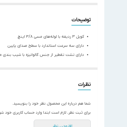
توضیحات
کویل 3 ردیفه با لوله‌های مسی 3/8 اینچ
دارای سه سرعت استاندارد با سطح صدای پایین
دارای تشت تقطیر از جنس گالوانیزه با شیب بندی 
دارای فیلتر قابل شستشوی با قابلیت نصب و تعویض
برای مساحت حداکثر 40 متر مربع (براساس شرایط)
نظرات
مدل دستگاه
GFC600
موقعیت نصب دستگاه
زمینی
شما هم درباره این محصول نظر خود را بنویسید.
ظرفیت هوادهي (CFM)
600
برای ثبت نظر، لازم است ابتدا وارد حساب کاربری خود شو
تعداد ردیف
3
افزودن نظر