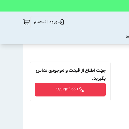
ورود | ثبت‌نام
ا
جهت اطلاع از قیمت و موجودی تماس
بگیرید.
+989199214966