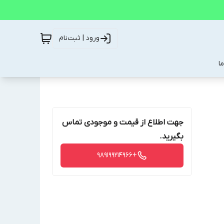
ورود | ثبت‌نام
ا
جهت اطلاع از قیمت و موجودی تماس
بگیرید.
+989199214966