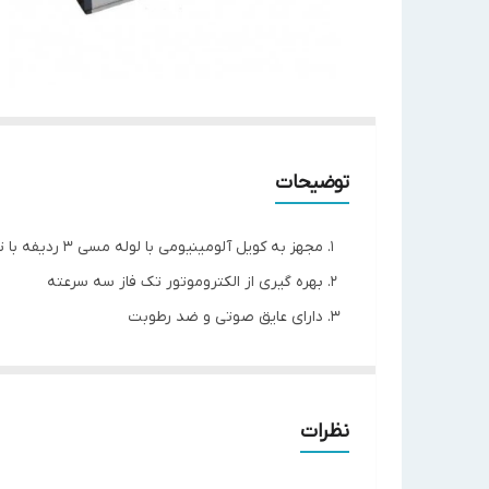
توضیحات
مجهز به کویل آلومینیومی با لوله مسی 3 ردیفه با تراکم فین 12FPI
بهره گیری از الکتروموتور تک فاز سه سرعته
دارای عایق صوتی و ضد رطوبت
دارای فیلتر آلومینیومی قابل شستشو
برای مساحت حداکثر 70 متر مربع (براساس شرایط)
نظرات
مدل دستگاه
TAFC-1000