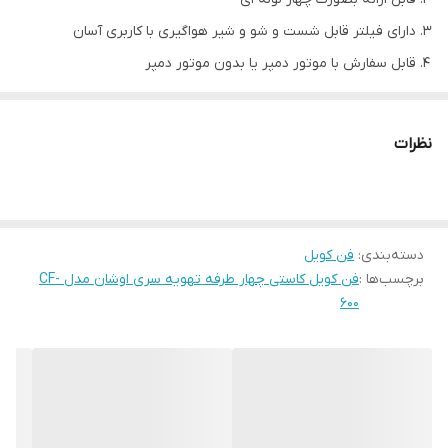
دارای فیلتر قابل شست و شو و شیر هواگیری با کاربری آسان
قابل سفارش با موتور دمپر یا بدون موتور دمپر
برای مساحت حداکثر 40 متر مربع (براساس شرایط)
نظرات
مدل دستگاه
CFA/CFN-600
موقعیت نصب دستگاه
کاستی
ظرفیت هوادهي- CFM
600
دسته‌بندی
:
فن کویل
حداکثر قدرت سرمایش
-KW
7.85
برچسب‌ها :
فن کویل کاستی چهار طرفه تهویه سری اوشان مدل CF-
حداکثر قدرت گرمایش
-KW
8.4
600
نوع برق مصرفی
تک فاز - 220 ولت
ردیف کویل
4
تعداد موتور
-
توان ورودی- W
86