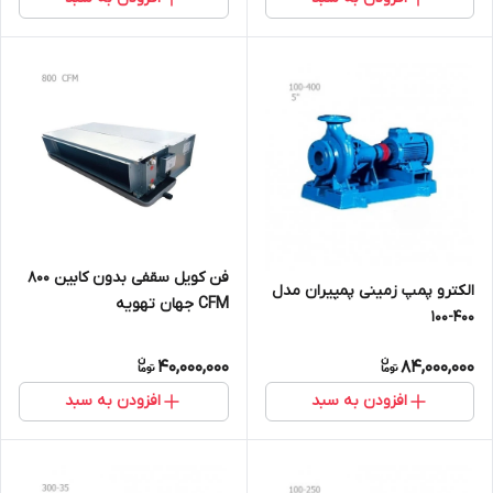
فن کویل سقفی بدون کابین 800
الکترو پمپ زمینی پمپیران مدل
CFM جهان تهویه
400-100
40,000,000
84,000,000
افزودن به سبد
افزودن به سبد