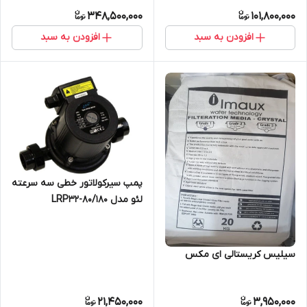
348,500,000
101,800,000
افزودن به سبد
افزودن به سبد
پمپ سیرکولاتور خطی سه سرعته
لئو مدل LRP32-80/180
سیلیس کریستالی ای مکس
21,450,000
3,950,000