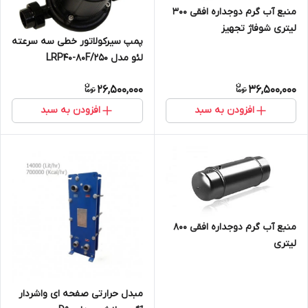
منبع آب گرم دوجداره افقی 300
لیتری شوفاژ تجهیز
پمپ سیرکولاتور خطی سه سرعته
لئو مدل LRP40-80F/250
26,500,000
36,500,000
افزودن به سبد
افزودن به سبد
منبع آب گرم دوجداره افقی 800
لیتری
مبدل حرارتی صفحه ای واشردار