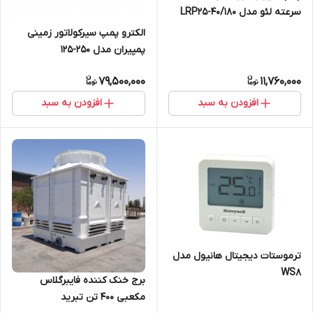
سرعته لئو مدل LRP25-40/180
الکترو پمپ سیرکولاتور زمینی
پمپیران مدل 250-125
79,500,000
11,760,000
افزودن به سبد
افزودن به سبد
ترموستات دیجیتال هانیول مدل
WS8
برج خنک کننده فایبرگلاس
مکعبی 400 تن تبرید