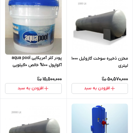
پودر کلر آمریکایی aqua pool
مخزن ذخیره سوخت گازوئیل 1000
آکواپول 100% خالص 10کیلویی
لیتری
15,500,000
50,570,000
افزودن به سبد
افزودن به سبد