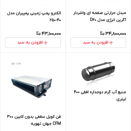
مبدل حرارتی صفحه ای واشردار
الکترو پمپ زمینی پمپیران مدل
آگرین انرژی مدل D20
40-250
43,100,000
34,800,000
افزودن به سبد
افزودن به سبد
منبع آب گرم دوجداره افقی 400
لیتری
فن کویل سقفی بدون کابین 300
CFM جهان تهویه