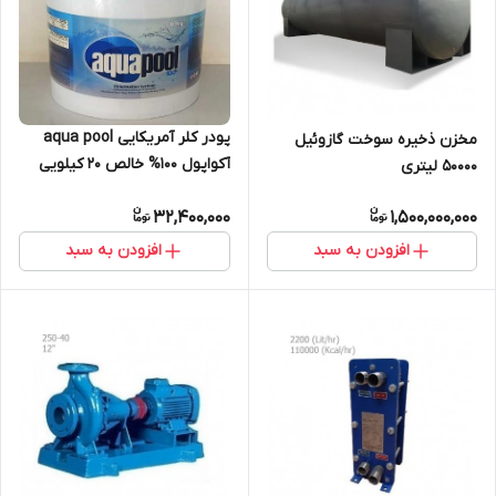
پودر کلر آمریکایی aqua pool
مخزن ذخیره سوخت گازوئیل
آکواپول 100% خالص 20 کیلویی
50000 لیتری
32,400,000
1,500,000,000
افزودن به سبد
افزودن به سبد