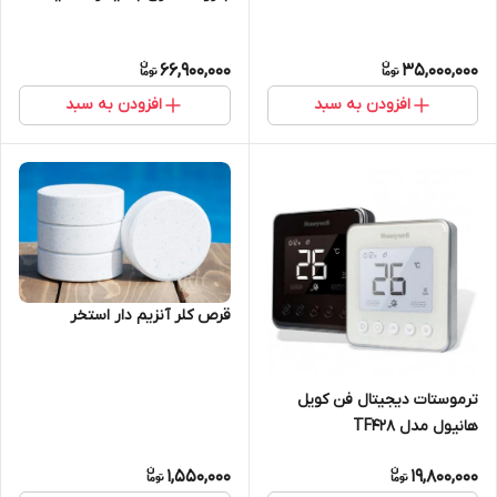
66,900,000
35,000,000
افزودن به سبد
افزودن به سبد
قرص کلر آنزیم دار استخر
ترموستات دیجیتال فن کویل
هانیول مدل TF428
1,550,000
19,800,000