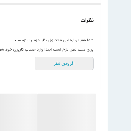
جاروی نیمه اتوماتیک استخر با الکتروپمپ 2 HP مجهز به اس
نوع
نظرات
شما هم درباره این محصول نظر خود را بنویسید.
مشخصات
جاروی دستی استخر با الکتروپمپ با قدرت 
برای ثبت نظر، لازم است ابتدا وارد حساب کاربری خود شو
موتور
افزودن نظر
مشخصات
دسته جاروی تلسكوپی آلومینیومی به طول .8
دسته جارو
مشخصات
سر جاروی 35 cm
سرجارو
مشخصات
دارای شیلنگ 12 متری