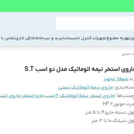
ی
تهویه مطبوع
تجهیزات کنترل تاسیسات
تبرید و سردخانه
خانگی اداری
تماس با م
ک دستی
اروی استخر نیمه اتوماتیک مدل دو اسب S.T
ند:
شوفاژ تجهیز
ته‌بندی
:
جاروی نیمه اتوماتیک دستی
چسب‌ها :
جاروی استخر نیمه اتوماتیک 2 اسب
،
جارو استخر
،
جاروی است
رت موتور
:
2 HP
ول دسته جارو
:
4 تا 5 متر
ول شیلنگ
:
10 تا 12 متر