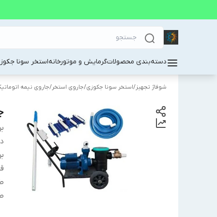
دسته‌بندی محصولات
گرمایش و موتورخانه
استخر سونا جکوز
شوفاژ تجهیز
/
استخر سونا جکوزی
/
جاروی استخر
/
جاروی نیمه اتوماتی
ج
بر
دس
بر
قد
ط
ط