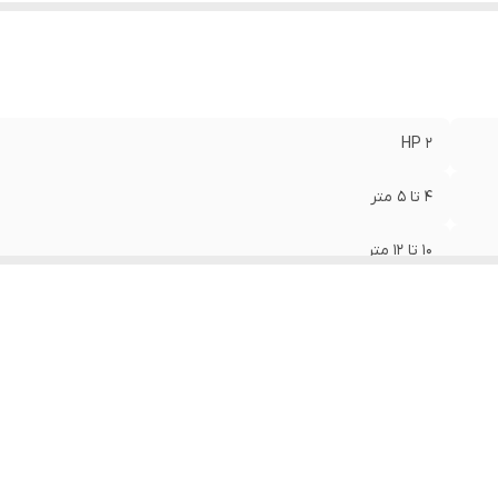
2 HP
4 تا 5 متر
10 تا 12 متر