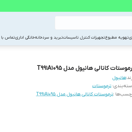
ی
تهویه مطبوع
تجهیزات کنترل تاسیسات
تبرید و سردخانه
خانگی اداری
تماس با م
موستات کانالی هانیول مدل T991A1095
ند:
هانیول
ته‌بندی
:
ترموستات
چسب‌ها :
ترموستات کانالی هانیول مدل T991A1095