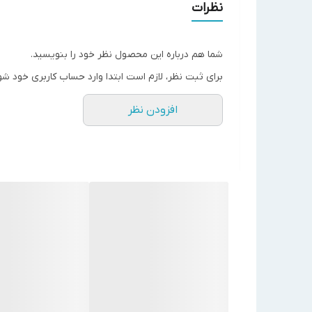
دامنه دیفرانسیل: 1.7 الی 16.7 درجه سانتیگراد
نظرات
دارای سنسور به شکل سیم پیچ که تا 4 برابر سریع‌تر از مدل استاندارد عمل می نماید
کاربرد: کنترل تدریجی دمای آب یا هوا در تانک‌ها، کان
شما هم درباره این محصول نظر خود را بنویسید.
طول المنت مسی: 1.5 میلیمتر
برای ثبت نظر، لازم است ابتدا وارد حساب کاربری خود شو
مدل دستگاه
T991A1095
افزودن نظر
نوع
کانالی
نوع سیال
مایعات یا هوا
دامنه تنظیم دما - C
°
15- الی 35
حداکثر دمای کارکرد -
C
°
52
دامنه دیفرانسیل
-
C
°
1.7 الی 16.7
ولتاژ - V
24-30
طول مویینگی - (
f
)
m
(5) 1.5
مقاومت متانسیومتر - اهم
135