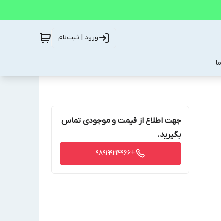
ورود | ثبت‌نام
ا
جهت اطلاع از قیمت و موجودی تماس
بگیرید.
+989199214966