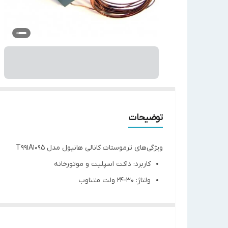
توضیحات
ویژگی‌های ترموستات کانالی هانیول مدل T991A1095
کاربرد: داکت اسپلیت و موتورخانه
ولتاژ: 30-24 ولت متناوب
دامنه تنظیم دما: 15- تا 35 درجه سانتیگراد
بیشینه دمای محیط: 52 درجه سانتیگراد