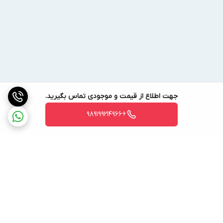
جهت اطلاع از قیمت و موجودی تماس بگیرید.
+989199214966
برگشت به بالا