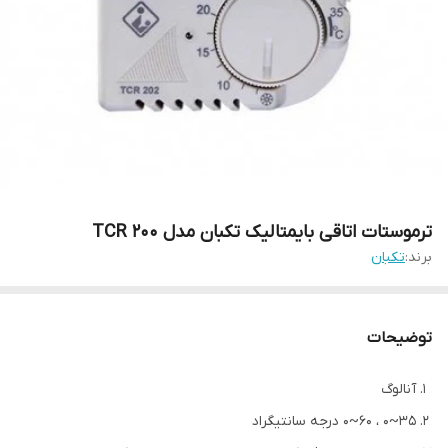
ترموستات اتاقی بایمتالیک تکبان مدل TCR 200
برند:
تکبان
توضیحات
آنالوگ
35~0 ، 60~0 درجه سانتیگراد