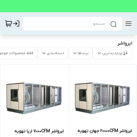
ایرواشر
پربازدیدترین
برندها
دسته‌بندی
فقط محصولات موجو
ایرواشر 20000CFM جهان تهویه
ایرواشر 7000CFM اریا تهویه