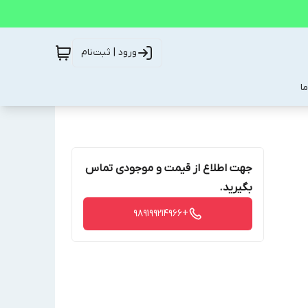
ورود | ثبت‌نام
ا
جهت اطلاع از قیمت و موجودی تماس
بگیرید.
+989199214966