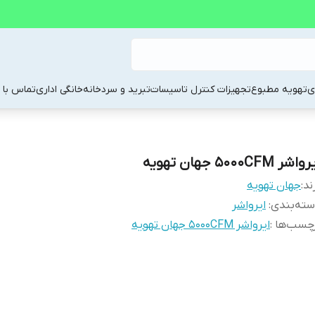
ی
تهویه مطبوع
تجهیزات کنترل تاسیسات
تبرید و سردخانه
خانگی اداری
تماس با م
اشر 5000CFM جهان تهویه
ند:
جهان تهویه
ته‌بندی
:
ایرواشر
چسب‌ها :
ایرواشر 5000CFM جهان تهویه