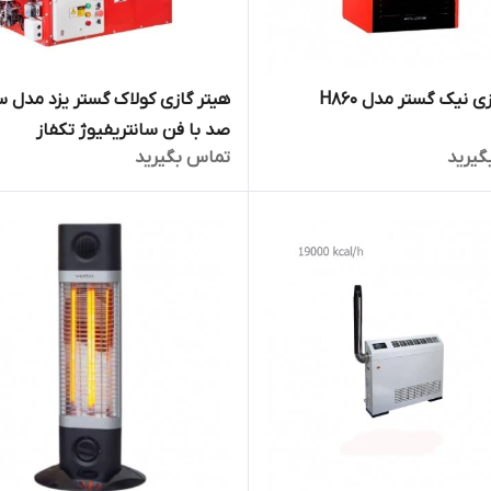
ی نیک گستر مدل H860
هیتر گازی کولاک گستر یزد مدل س
صد با فن سانتریفیوژ تکفاز
گیرید
تماس بگیرید