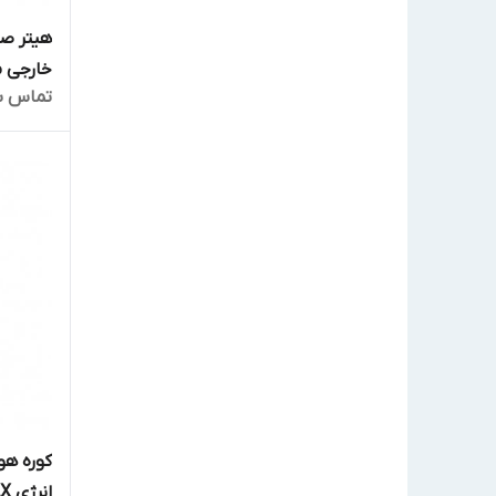
هیتر ص
گرماتاب (ایران مشعل)
خارجی مدل 
تماس ب
گرما سازه
گرماسان
مشهد ظهور
مهیاسان
نیرو تهویه البرز
نیک گستر
ویتو
کوره هو
انرژی OF 1500 AX