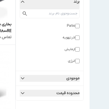
برند
بخاری ب
Patio
1800RE
تماس ب
اذرتهویه
ازمایش
انرژی
ایران هیتر
موجودی
خزر منبع بندر
محدوده قیمت
شوانک
کولاک گستر یزد