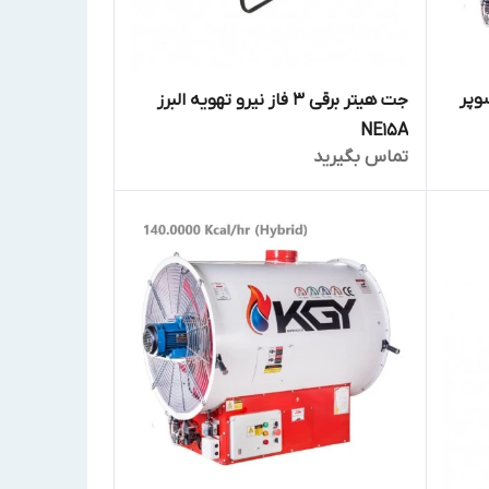
وپر
جت هیتر برقی 3 فاز نیرو تهویه البرز
NE15A
تماس بگیرید