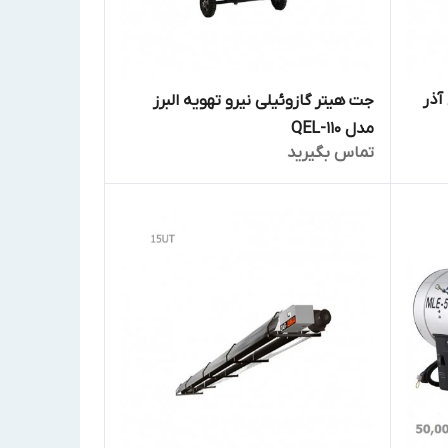
آذر
جت هیتر گازوئیلی نیرو تهویه البرز
مدل QEL-110
تماس بگیرید