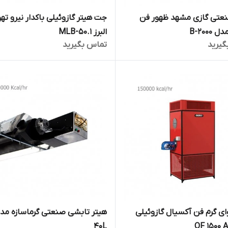
نعتی گازی مشهد ظهور فن
جت هیتر گازوئیلی باکدار نیرو ته
B-2000
البرز MLB-50.1
گیرید
تماس بگیرید
ای گرم فن آکسیال گازوئیلی
40L