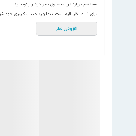
توان حرارتی (kw)
58
شما هم درباره این محصول نظر خود را بنویسید.
توان حرارتی (Kcal /Hr)
50000
برای ثبت نظر، لازم است ابتدا وارد حساب کاربری خود شو
مصرف سوخت (
/Hr
m3
)
5.6 - 1.6 گازوئیل / 5.7 - 1.3 نفت سفید
افزودن نظر
فضای تحت پوشش (m3)
950 ~ 500
جریان برق مصرفی (A)
1
برق مصرفی
تک فاز 220 ولت
ارتفاع (cm)
155
عرض (cm)
75
عمق (cm)
103
وزن (Kg)
85