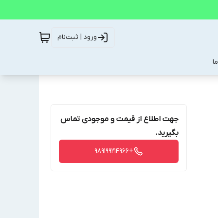
ورود | ثبت‌نام
ا
جهت اطلاع از قیمت و موجودی تماس
بگیرید.
+989199214966