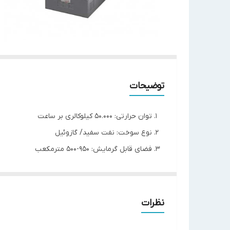
توضیحات
توان حرارتی: 50.000 کیلوکالری بر ساعت
نوع سوخت: نفت سفید/ گازوئیل
فضای قابل گرمایش: 950-500 مترمکعب
ابعاد(عرض.ارتفاع.عمق): 75*155*103 سانتیمتر
برق مصرفی: تک فاز 220 ولت
مدل
DW 0450
نظرات
نوع سوخت
نفت-گازوئیل