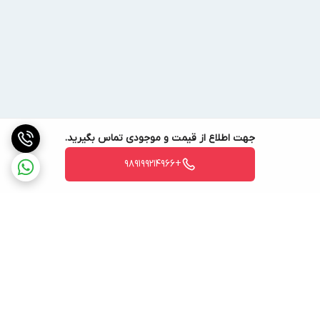
جهت اطلاع از قیمت و موجودی تماس بگیرید.
+989199214966
برگشت به بالا