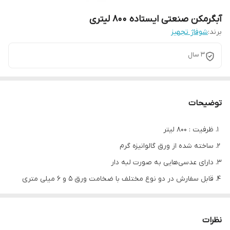
آبگرمکن صنعتی ایستاده 800 لیتری
برند:
شوفاژ تجهیز
3 سال
توضیحات
ظرفیت : 800 لیتر
ساخته شده از ورق گالوانیزه گرم
دارای عدسی‌هایی به صورت لبه دار
قابل سفارش در دو نوع مختلف با ضخامت ورق 5 و 6 میلی متری
ابعاد (قطر عدسی * ارتفاع از جوش تا جوش (بدون پایه) ) : 82 * 150
سانتیمتر
نظرات