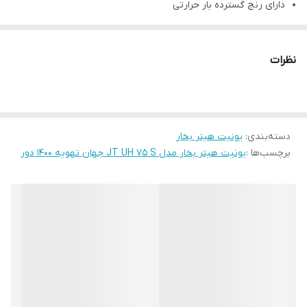
دارای رنج گسترده بار حرارتی
قدرت گرما دهی 74000
کویل از نوع مانیسمان
نظرات
دور موتور 1400 RPM
الکترو موتور برند دمنده
قابل سفارش با برق تکفاز و سه فاز
دسته‌بندی
:
یونیت هیتر بخار
دارای دمپر خروجی هوا با تیغه های قابل تنظیم
برچسب‌ها :
یونیت هیتر بخار مدل JT UH 75 S جهان تهویه 1400 دور
مشخصات فنی
Dimensions (cm) : 50* 30 * 50
Power (W) : 120
Amps (A) : 0.6
Air Flow CFM : 1300
BTU/hr : 74000