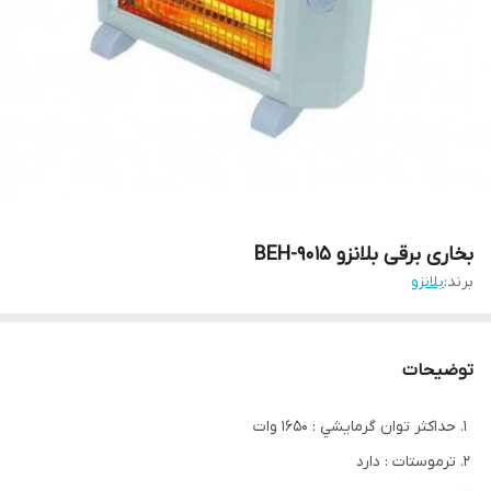
بخاری برقی بلانزو BEH-9015
برند:
بلانزو
توضیحات
حداکثر توان گرمايشي : 1650 وات
ترموستات : دارد