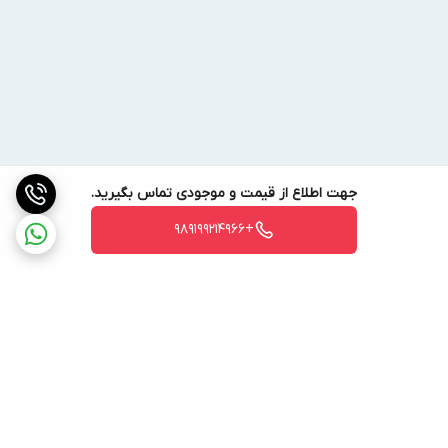
جهت اطلاع از قیمت و موجودی تماس بگیرید.
+989199214966
برگشت به بالا