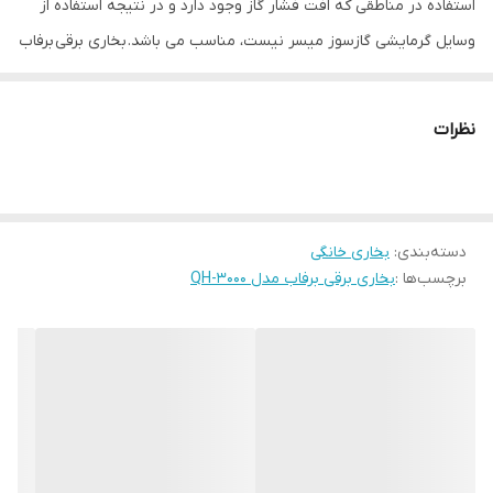
استفاده در مناطقی که افت فشار گاز وجود دارد و در نتیجه استفاده از
وسایل گرمایشی گازسوز میسر نیست، مناسب می باشد. بخاری برقی برفاب
مدل QH-3000 با دارا بودن توان حرارتی 3000 وات، براحتی می تواند به
اتاق های کوچک گرما ببخشد؛ ضمن اینکه مصرف پایینی دارد و با توجه
نظرات
به هزینه های روزافزون مصرف سوخت های فسیلی، گزینه مناسبی برای
استفاده در منازل و ادارات محسوب می شود. در این بخاری همانطور که از
نام آن پیداست، گرمای ایجاد شده توسط تابش المنت (امواج فروسرخ)
دسته‌بندی
:
دستگاه تامین میگردد.
بخاری خانگی
برچسب‌ها :
بخاری برقی برفاب مدل QH-3000
در بخاری تابشی از چندین المنت گرمادهی استفاده می شود و معمولا یک
سطح براق و بازتابنده در بخش پشتی المنت ها قرار می گیرد تا بخشی از
تابش که در سمت پشت دستگاه است نیز به سمت محیط بازگردانده
شود. بخاری برقی برفاب مدل QH-3000 با المنتی که در آن تعبیه شده
است، معمولا 86 درصد انرژی الکتریسیته را به انرژی تابشی تبدیل می
کند، همچنین مصرف برق هر المنت حدود 400 وات است پس دستگاهی