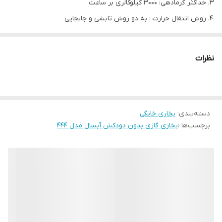
حداکثر گرمادهی: 3000 کیلوکالری بر ساعت
روش انتقال حرارت : به دو روش تابشی و جابجایی
سیستم ایمنی ترموکوپل و امکان تنظیم شعله: دارد
مدل
444
نظرات
موقعیت نصب
قابل نصب بر روی زمین
رده انرژی
A
نوع مشعل
سرامیکی
دسته‌بندی
:
بخاری خانگی
نوع سوخت
گاز مایع
برچسب‌ها :
بخاری گازی بدون دودکش آبسال مدل 444
بازده حرارتی
90.4
(درصد)
حداکثر ظرفیت گرمادهی
3000
(Kcah/h)
حداقل ظرفیت گرمادهی
1100
(Kcah/h)