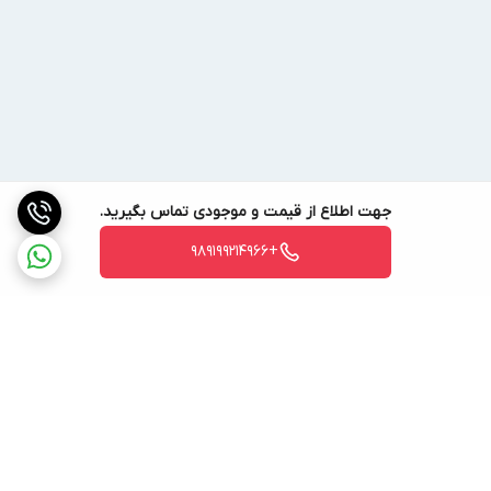
جهت اطلاع از قیمت و موجودی تماس بگیرید.
+989199214966
برگشت به بالا