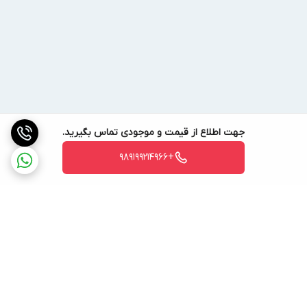
جهت اطلاع از قیمت و موجودی تماس بگیرید.
+989199214966
برگشت به بالا