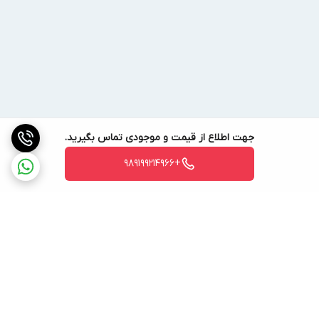
جهت اطلاع از قیمت و موجودی تماس بگیرید.
+989199214966
برگشت به بالا