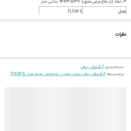
ابعاد (ارتفاع،عرض،عمق): 37×23.5×94 سانتی متر
مدل
FLOW S
نوع
برقی
نوع آبگرمکن
زودجوش - بدون مخزن
نظرات
ارتفاع
37 سانتی متر
ابعاد
عرض
23.5 سانتی متر
عمق
9.4 سانتی متر
دسته‌بندی
:
آبگرمکن برقی
وزن
4 کیلوگرم
برچسب‌ها :
آبگرمکن برقی بدون مخزن زودجوش ویتو مدل FOLW S
توان مصرفی
9000 وات
رتبه بندی فشار
1 MPa (10bar)
حداقل فشار آب
0.5 بار
رتبه بندی مصرف انرژی
A
نوع برق مصرفی
تکفاز