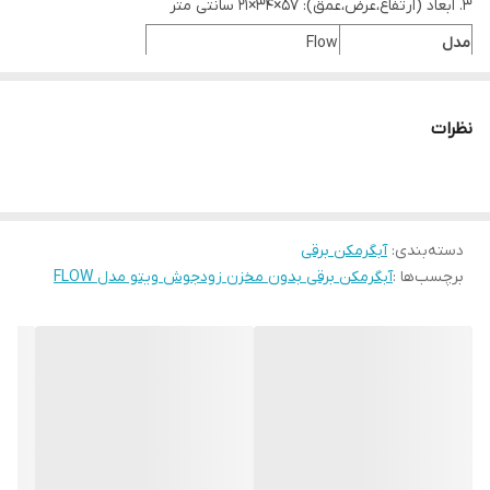
ابعاد (ارتفاع،عرض،عمق): 57×34×21 سانتی متر
مدل
Flow
نوع
برقی
نوع آبگرمکن
زودجوش - بدون مخزن
نظرات
ارتفاع
37 سانتی متر
ابعاد
عرض
23.5 سانتی متر
عمق
9.4 سانتی متر
دسته‌بندی
:
آبگرمکن برقی
وزن
4 کیلوگرم
برچسب‌ها :
آبگرمکن برقی بدون مخزن زودجوش ویتو مدل FLOW
توان مصرفی
7500 وات
نوع برق مصرفی
تکفاز
شناسه کالا
2720000007418