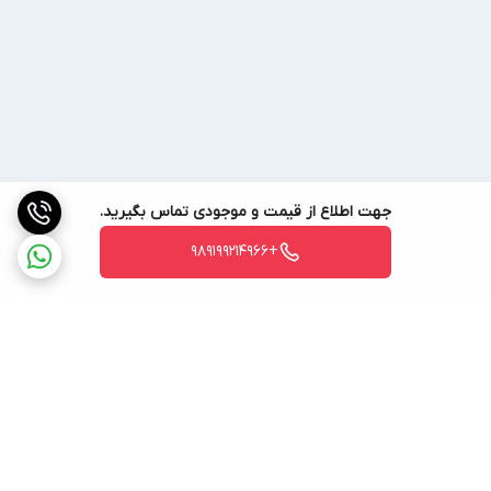
جهت اطلاع از قیمت و موجودی تماس بگیرید.
+989199214966
برگشت به بالا