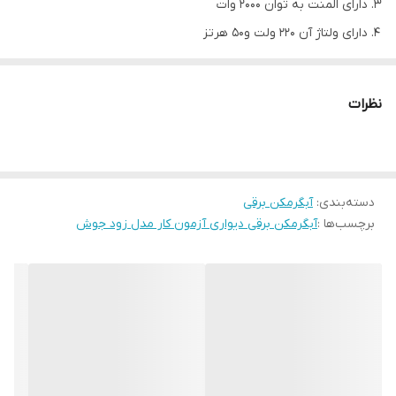
دارای المنت به توان 2000 وات
دارای ولتاژ آن 220 ولت و50 هرتز
ظرفیت تامین آب گرم 10 لیتر
مدل
EWQH
نظرات
نوع
برقی
ارتفاع
42 سانتی متر
ابعاد
قطر
42 سانتی متر
دسته‌بندی
:
آبگرمکن برقی
عمق
16 سانتی متر
برچسب‌ها :
آبگرمکن برقی دیواری آزمون کار مدل زود جوش
ظرفیت تامین آبگرم
10 لیتر
ولتاژ
220 ولت
توان مصرفی
2000 وات
جنس مخزن
گالوانیزه
ترموستات: فرانسوی با ايمني دوبل
دارد