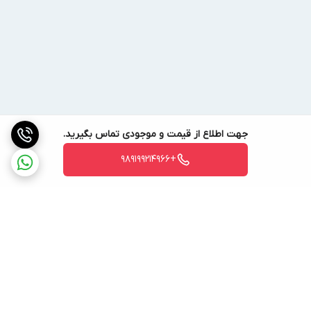
جهت اطلاع از قیمت و موجودی تماس بگیرید.
+989199214966
برگشت به بالا