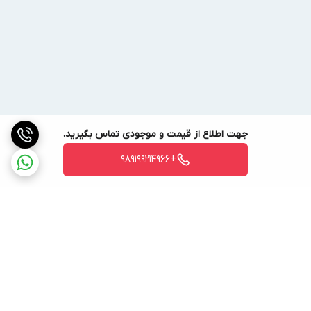
جهت اطلاع از قیمت و موجودی تماس بگیرید.
+989199214966
برگشت به بالا