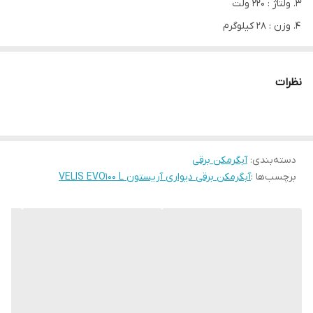
ولتاژ : 220 ولت
وزن : 28 کیلوگرم
دارای مخزن لعابدار تیتانیوم با تحمل 16 بار فشار
مدل
VELIS EVO 100 L
نظرات
نوع
برقی
موقعیت نصب
دیواری
توان خروجی(kw)
1.5
دسته‌بندی
:
آبگرمکن برقی
فشار کاری(bar)
8
برچسب‌ها :
آبگرمکن برقی دیواری آریستون VELIS EVO100 L
مخزن ذخیره آبگرم(L)
100
نوع برق مصرفی(v)
تک فاز -220
ارتفاع (mm)
1066
طول(mm)
506
عرض(mm)
275