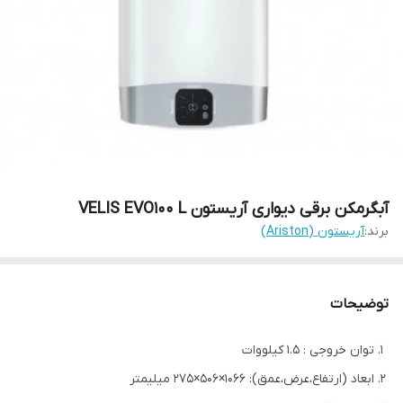
آبگرمکن برقی دیواری آریستون VELIS EVO100 L
برند:
آریستون (Ariston)
توضیحات
توان خروجی : 1.5 کیلووات
ابعاد (ارتفاع،عرض،عمق): 1066×506×275 میلیمتر