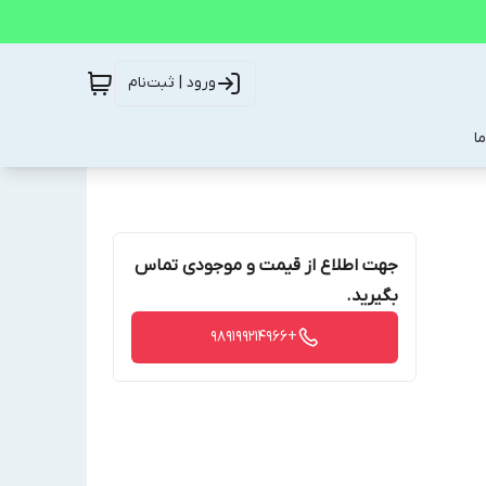
ورود | ثبت‌نام
ا
جهت اطلاع از قیمت و موجودی تماس
بگیرید.
+989199214966