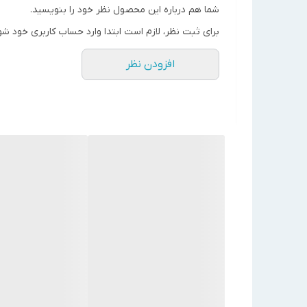
تعداد شیشه هوشمند
20
شما هم درباره این محصول نظر خود را بنویسید.
برای ثبت نظر، لازم است ابتدا وارد حساب کاربری خود شو
سطوح پوشش کلکتور(سطح جذب)
2/8 متر مربع
ابعاد
1700 × 1520 × 1920 میلی متر
افزودن نظر
وزن
102 کیلوگرم
تکنولوژی
هوشمند
کشور سازنده
ایران
شناسه کالا
2720000224661