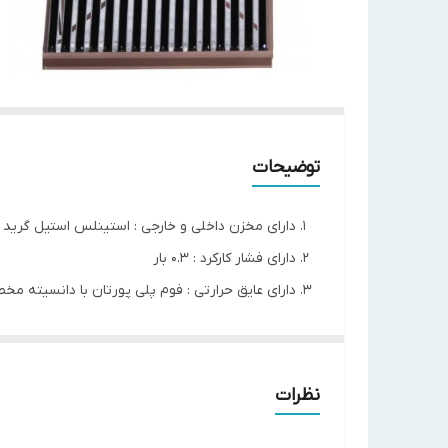
توضیحات
دارای مخزن داخلی و خارجی : استینلس استیل گرید 304
دارای فشار کارکرد : 0.3 بار
دارای عایق حرارتی : فوم پلی پورتان با دانسیته 
دارای گرمکن پشتیبان 1.5 کیلووات
مدل
هوشمند - 180
حجم
180 لیتر
نظرات
توان گرمکن پشتیبان
1.5 کیلووات