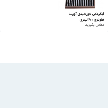
آبگرمکن خورشیدی آویسا
فلوتری 200 لیتری
تماس بگیرید