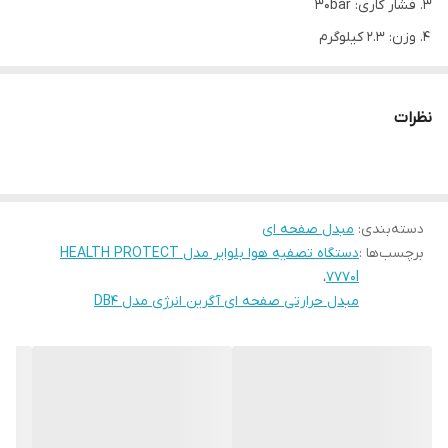
فشار کاری: 30bar
وزن: 2.3 کیلوگرم
اندازه پورت (اینچ): 3/4
مبدل حرارتی صفحه ای آگرین انرژی مدل DB4
نظرات
مبدل حرارتی صفحه ای آگرین انرژی مدل DB4، یکی از مهم ترین
تجهیزات برای انتقال حرارت است. این نوع مبدل حرارتی دارای کارکردی
فوق العاده بوده و انتخاب آن برای پروژه های گرمایشی باعث صرفه
دسته‌بندی
:
مبدل صفحه ای
جویی در فضای نصب، انرژی و تعمیر می شود. مبدل حرارتی صفحه ای
برچسب‌ها :
دستگاه تصفیه هوا بلوایر مدل HEALTH PROTECT
آگرین انرژی، نقش انتقال حرارت بین سیالات بدون ترکیب شدن سیالات
،
7770I
سرد و گرم را ایفا می کند. مبدل های صفحه ای در محل اتصالات ورودی و
مبدل حرارتی صفحه ای آگرین انرژی مدل DB4
خروجی خود از جوشکاری بهره می برد که موجب مقاومت بسیار بالا در
برابر فشار شده و اغلب به همین دلیل در سیستم هایی با حجم سیال کم،
اما فشار بالایی دارند، مورد استفاده قرار می گیرند.از آنجایی که مبدل های
حرارتی صفحه ای جوشی بدون واشر هستند، قادرند فشار کاری 30 بار و