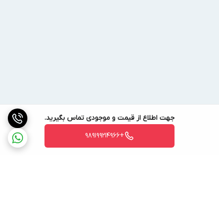
ظرفیت حرارتی Kcal/Hr
58200
دبی آب مصرفی (Lit/hr)
1000
فشار کار bar
30
دبی آب گرم (M3/HR)
2.93
اندازه پورت (inch)
3/4
جهت اطلاع از قیمت و موجودی تماس بگیرید.
ارتفاع
203
+989199214966
ابعاد mm
عرض
73
عمق
100
وزن kg
2.3