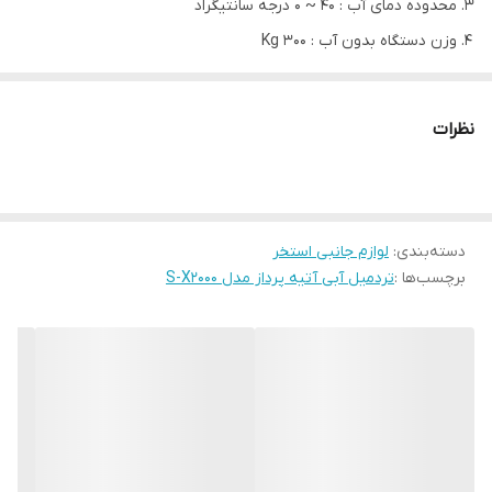
محدوده دمای آب : 40 ~ 0 درجه سانتیگراد
وزن دستگاه بدون آب : 300 Kg
حداکثر وزن قابل تحمل فرد : 230 Kg
مدل
S-X2000
نظرات
سرعت تردمیل (Km/Hr)
12 ~ 0
حداکثر ارتفاع آبگیری (cm)
125
وزن تردمیل بدون آب (Kg)
300
دسته‌بندی
:
لوازم جانبی استخر
حداکثر وزن تردمیل در حالت آبگیری (Kg)
2000
برچسب‌ها :
تردمیل آبی آتیه پرداز مدل S-X2000
حداکثر وزن قابل تحمل فرد (Kg)
230
محدوده دمای آب (سانتیگراد)
40 ~ 0
مخزن ذخیزه آب (Lit)
2000
طول (cm)
180
عرض (cm)
85