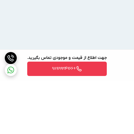
جهت اطلاع از قیمت و موجودی تماس بگیرید.
+989199214966
برگشت به بالا