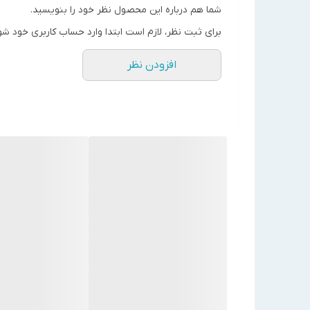
کنترل پنل دیجیتال اصلی 
شما هم درباره این محصول نظر خود را بنویسید.
17 , 10.5
C105S Combi
مدل های ترکیبی به همراه
برای ثبت نظر، لازم است ابتدا وارد حساب کاربری خود شو
CG170
17
کنترل یونیت گریفین شامل 
افزودن نظر
کنترل یونیت گریفین(ترکیب
17 ,11
CG170C Combi
سنسور حرارتی و رطوبتی مج