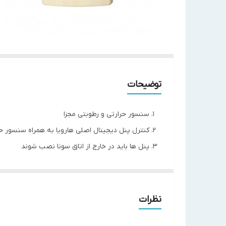
توضیحات
سنسور حرارتی و رطوبتی مجزا
کنترل پنل دیجیتال اصلی هارویا به همراه سنسور ح
پنل ها باید در خارج از اتاق سونا نصب شوند
توان خروجی
مدل
ویژگی ها
(KW)
نظرات
C150
17
کنترل پنل دیجیتال اصلی ه