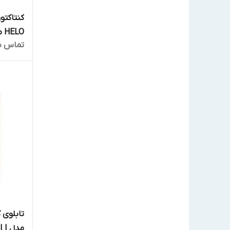
کنتاکتو
HELO مدل WE4
تماس ب
مدل DIGI I