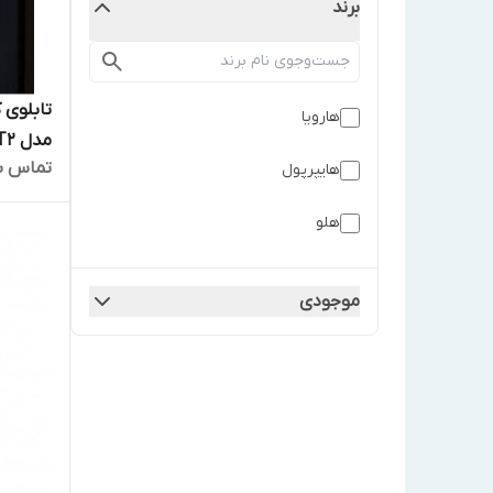
برند
هارویا
مدل T2
تماس ب
هایپرپول
هلو
موجودی