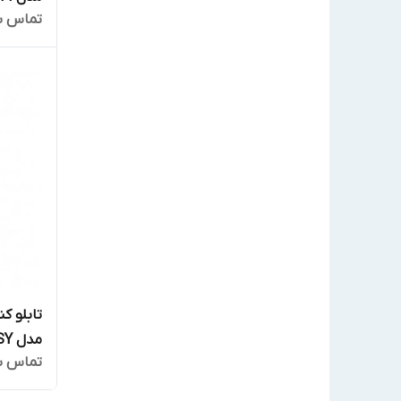
تماس ب
مدل EASY
تماس ب