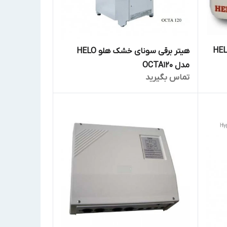
رل هیتر سونا خشک HELO
هیتر برقی سونای خشک هلو HELO
مدل OCTA120
تماس بگیرید