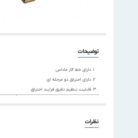
توضیحات
دارای خط گاز ماداس
دارای احتراق دو مرحله ای
قابلیت تنظیم دقیق فرایند احتراق
مدل
 PGT 513
,400-3,000
KW
حداکثر قدرت گرمایش
نظرات
-2,580,000
Kcal/hr
نحوه احتراق
دومرحله