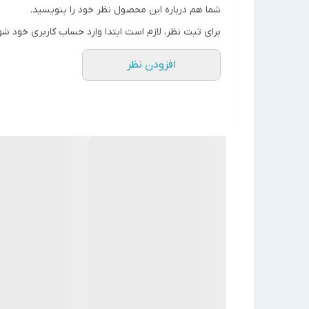
شما هم درباره این محصول نظر خود را بنویسید.
دمپر هوا
اتوماتیک
برای ثبت نظر، لازم است ابتدا وارد حساب کاربری خود شو
جریان الکتریکی
380-3-50
قدرت موتور K.w
7.5
افزودن نظر
نوع رله
سوئیسی
قطر شعله پوش m.m
305
حداقل فشار گاز m.Bar
138
قطرخط گاز in
"2