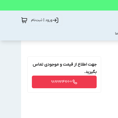
ورود | ثبت‌نام
ا
جهت اطلاع از قیمت و موجودی تماس
بگیرید.
+989199214966