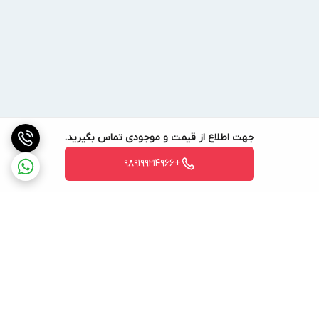
باشند.
مشعل گازسوز برای احتراق گاز طبیعی طراحی شده‌ و حجم یا دبی
سوخت گاز لازم در این مشعل‌ها، پس از عبور از فیلتر گاز توسط شیر
برقی کنترل شده و هوای لازم برای احتراق آنها، توسط یک دمنده که بر
روی محور موتور نصب شده است، تأمین می‌گردد.
جریان گاز از یک فیلتر عبور کرده ، با هوای احتراق مخلوط شده و آماده
جهت اطلاع از قیمت و موجودی تماس بگیرید.
احتراق می‌شود. اگر فشار هوای احتراق از حدی کمتر شده و یا فشار گاز
+989199214966
از مقدار مورد نظر بیشتر یا کمتر شود، این موضوع توسط سنسورهای
فشارِ تعبیه‌شده حس گردیده و مشعل به وسیله پرشر سوئیچ های
هوا و گاز از طریق فرمان رله، خاموش می‌شود.
تنظیم سوخت و هوای مشعل
ارزش حرارتی هر لیتر گازوئیل تقریبا معادل K.cal 8500 می باشد.
ارزش حرارتی هر کیلوگرم گازوئیل تقریبا معادل K.cal 10500 می باشد.
ارزش حرارتی هر متر مکعب گاز طبیعی تقریبا معادل K.cal 9200 می
برگشت به بالا