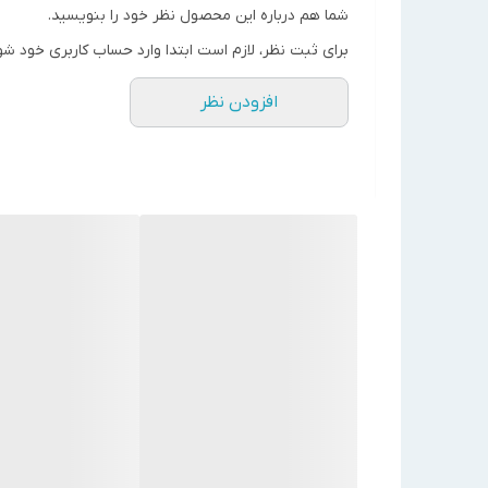
0-172,000
Kcal/hr
شما هم درباره این محصول نظر خود را بنویسید.
نحوه احتراق
یک مرحل
برای ثبت نظر، لازم است ابتدا وارد حساب کاربری خود شو
دمپر هوا
دستی
افزودن نظر
جریان الکتریکی
220-1-50
قدرت موتور KW
0.15
نوع رله
ایرانی
قطر شعله پوش mm
170
حداقل فشار گاز mbar
18.5
قطرخط گاز in
"1