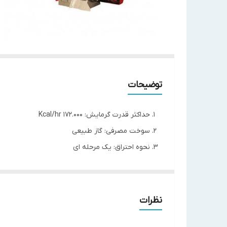
توضیحات
حداکثر قدرت گرمایش: 172.000 Kcal/hr
سوخت مصرفی: گاز طبیعی
نحوه احتراق: یک مرحله ای
قدرت موتور: 150 W
برق مصرفی: تکفاز
مدل
PGO-211
نظرات
69-200
KW
قدرت گرمایش