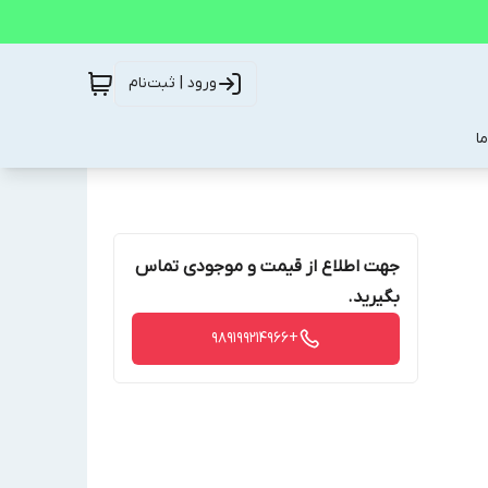
ورود | ثبت‌نام
ا
جهت اطلاع از قیمت و موجودی تماس
بگیرید.
+989199214966