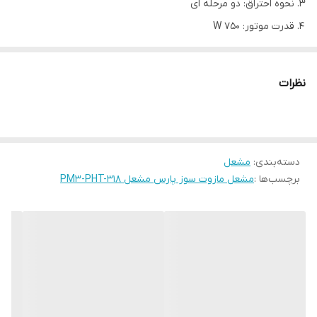
نحوه احتراق: دو مرحله ای
قدرت موتور: 750 W
برق مصرفی: تکفاز
مدل
PM3-PHT-318
نظرات
125-444
KW
قدرت گرمایش
107,500-382,000
Kcal/hr
نوع سوخت
مازوت
دسته‌بندی
:
مشعل
مصرف سوخت kg/hr
11-40
برچسب‌ها :
مشعل مازوت سوز پارس مشعل PM3-PHT-318
نحوه احتراق
دو مرحله ای
دمپر هوا
اتوماتیک
جریان الکتریکی
220-1-50
قدرت موتور KW
0.75
پیش گرم کننده مازوت KW
3