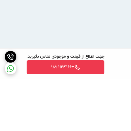
جهت اطلاع از قیمت و موجودی تماس بگیرید.
+989199214966
برگشت به بالا