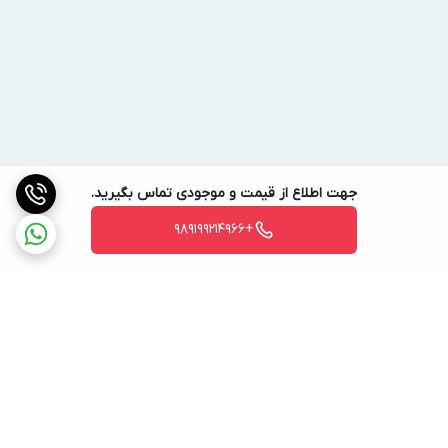
جهت اطلاع از قیمت و موجودی تماس بگیرید.
+989199214966
برگشت به بالا