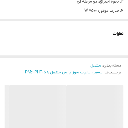
نحوه احتراق: دو مرحله ای
قدرت موتور: 7500 W
مدل
PM6-PHT-518
1,849-3,000
KW
نظرات
قدرت گرمایش
2,124,200-2,580,000
Kcal/hr
نوع سوخت
مازوت
مصرف سوخت kg/hr
224-272
دسته‌بندی
:
مشعل
نحوه احتراق
دو مرحله ای
برچسب‌ها :
مشعل مازوت سوز پارس مشعل PM6-PHT-518
دمپر هوا
اتوماتیک
جریان الکتریکی
380-3-50
قدرت موتور KW
7.5
پیش گرم کننده مازوت KW
9
نوع رله
برند هانیول یا زیمنس