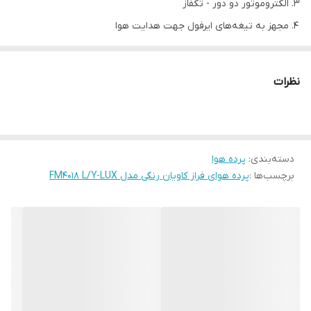
الکتروموتور دو دور - تکفاز
مجهز به تیغه‌های ایرفول جهت هدایت هوا
قابلیت روشن و خاموش شدن اتوماتیک هم زمان با باز و بسته شدن
درب
نظرات
مدل
طرح رنگی کابین لوکس FM4018 L/Y-LUX
طول
180
دسته‌بندی
:
پرده هوا
برچسب‌ها :
پرده هوای فراز کاویان رنگی مدل FM4018 L/Y-LUX
ابعاد cm
عمق
22
ارتفاع
23
وزن(kg)
29
دور کند
2000