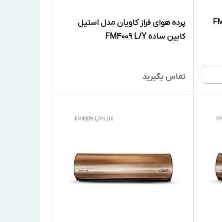
 مدل FM4009
پرده هوای فراز کاویان مدل استیل
کابین ساده FM4009 L/Y
تماس بگیرید