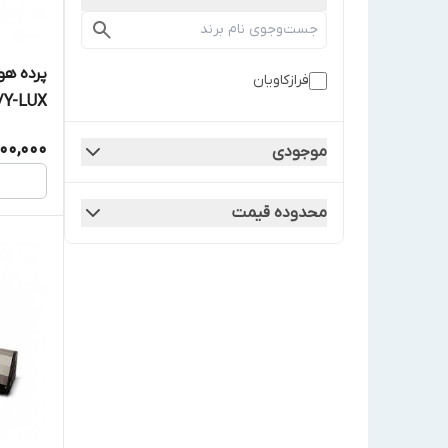
پرده هو
فرازکاویان
/Y-LUX
00,000
موجودی
محدوده قیمت