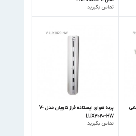
مدل FM4010CW-L
تماس بگیرید
قفی
پرده هوای ایستاده فراز کاویان مدل V-
LUX4020-HW
تماس بگیرید