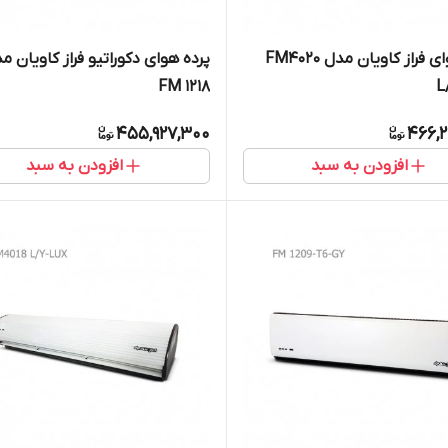
پرده هوای فراز کاویان مدل FM4020
پرده هوای دکوراتیو فراز کاویان م
FM 1218
L
455,927,300
466,2
افزودن به سبد
افزودن به سبد