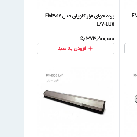
مدل FM4018
پرده هوای فراز کاویان مدل FM4012
L/Y-LUX
373,200,000
افزودن به سبد