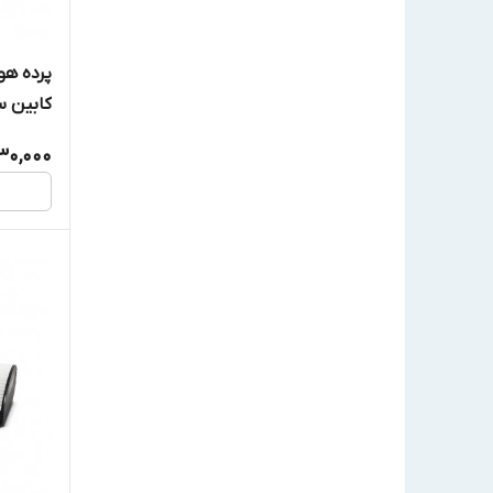
پرده هو
کابین ساده /Y
30,000