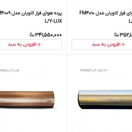
پرده هوای فراز کاویان مدل FM4010
پرده هوای فراز کاویان
L/Y-LUX
L
341,550,000
352,1
افزودن به سبد
افزودن به سبد