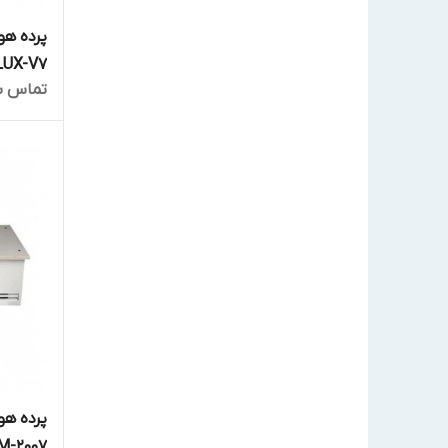
LUX-V7
تماس ب
پرده هو
M-2007