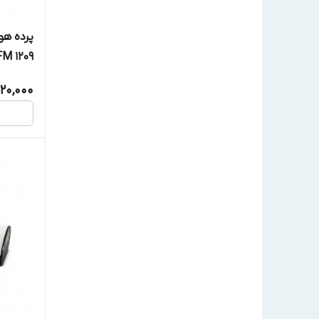
پرده هوا
FM 1209
20,000