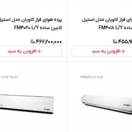
ای فراز کاویان مدل استیل
پرده هوای فراز کاویان مدل استیل
FM4018 L
کابین ساده FM4020 L/Y
466,200,000
455,9
افزودن به سبد
افزودن به سبد