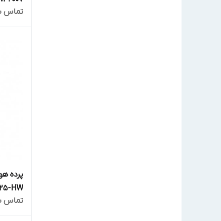
تماس ب
25-HW
تماس ب