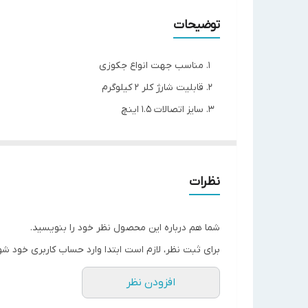
توضیحات
مناسب جهت انواع جکوزی
قابلیت شارژ کلر 2 کیلوگرم
سایز اتصالات 1.5 اینچ
قابلیت نصب به صورت بای پاس و روی خط
مدل
CL-01
نظرات
ظرفیت (kg)
2
شما هم درباره این محصول نظر خود را بنویسید.
50
mm
سایز
برای ثبت نظر، لازم است ابتدا وارد حساب کاربری خود شو
اتصالات
1.5
inch
افزودن نظر
قطر
11