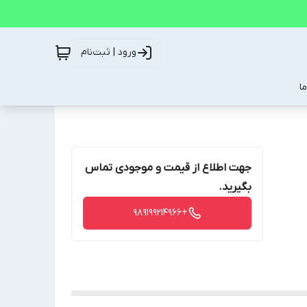
ورود | ثبت‌نام
ا
جهت اطلاع از قیمت و موجودی تماس
بگیرید.
+989199214966