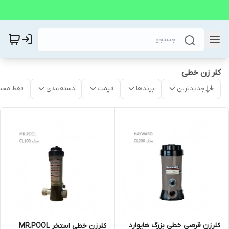
کلر زن خطی
جدیدترین
برندها
قیمت
دسته‌بندی
فقط محص
کلرزن قرصی خطی بزرگ هایوارد
کلرزن خطی استخر MR.POOL