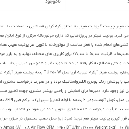
ناموجود
ت هیتر چیست ؟ یونیت هیتر به منظور گرم کردن فضاهایی با مساحت بالا نظیر کار
 می گیرد. یونیت هیتر در پروژه‌هایی که دارای موتورخانه مرکزی از نوع آبگرم ه
 کشی‌های انجام شده با قطر مناسب از موتورخانه تا کویل هر یونیت هیتر، هدا
نوع هیترها با ظرفیت 50,000 تا 270,000 برای کاربری های مختلف 
ت و حتی مصالح به کار رفته در محیط مورد نظر و همچنین میزان پرتاب باد
ب با پوشش رنگ پودری الکترواستاتیک بوده و در صورت درخواست مشتری امکان
ل نیز وجود دارد. دمپرها برای آسایش و راحتی بیشتر مشتری جهت تغییر م
در این مد
سب با ظرفیت درخواست شده مشتری تحویل داده می شود. در انتخاب یونیت هیتر‌
قرار گیری یونیت هیتر‌‌ هم توجه نمود زیرا محل نصب محصول در میزان حرارت
 Amps (A) : 0.8 Air Flow CFM : 3900 BTU/hr : 260000 Weight (kg) : 60 W