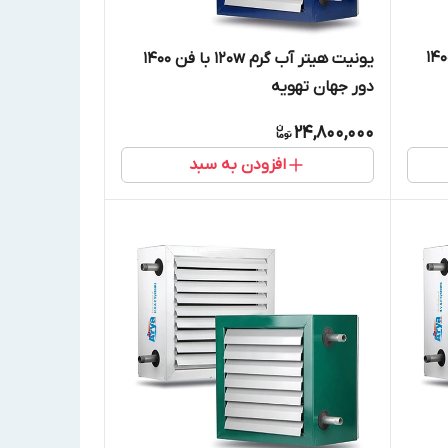
تر آب گرم 180w با فن 1400
یونیت هیتر آب گرم 120w با فن 1400
دور جهان تهویه
24,800,000
افزودن به سبد