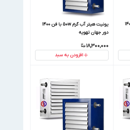
ب گرم 80w با فن 1400
یونیت هیتر آب گرم 50w با فن 1400
دور جهان تهویه
18,300,000
افزودن به سبد