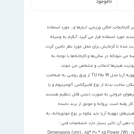
ناموجود
خانجات، اماکن ورزشی، انبار‌ها و... مورد استفاده
ستند مورد استفاده قرار می گیرد؛ آبگرم به وسیله
یت شده تا گرمایش برای محل مورد نظر تامین گردد.
تولید و به بازار عرضه می شودکه در سالن‌ها و کارخانه‌ها با توجه به
 یونیت هیترها انتخاب و مشخص می شوند.
ویژگی‌های یونیت هیتر آبگرم تهویه آریا مدل TU 250 W بدنه یونیت هیتر آبگرم تهویه آریا مدل TU 250 W از ورق روغنی به ضخامت
 ساخت بدنه از نوع فایبرگلاس، آلومینیوم و یا
سیرهوای خروجی به صورت دستی قابل تنظیم هستند.
ل، کویل آلومینیومی 2 ردیفه با لوله آهنی(اسپیرال) با تراکم فین 8FPI به کار رفته است. پروانه و موتور از برند دمنده
های تهویه آریا باید علاوه بر نوع موتورخانه، به
 دهی آن تاثیر بسیار دارد. مشخصات فنی :
Dimensions (cm) : 85* 30 * 85 Power (W) : 170