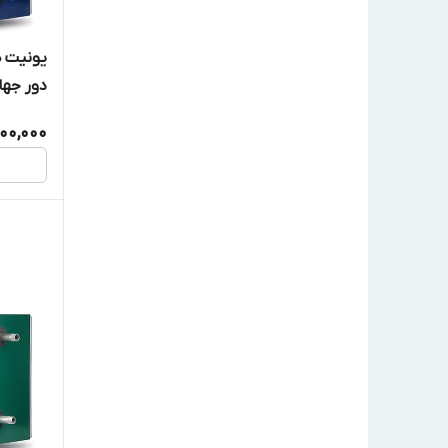
دور جها
800,000