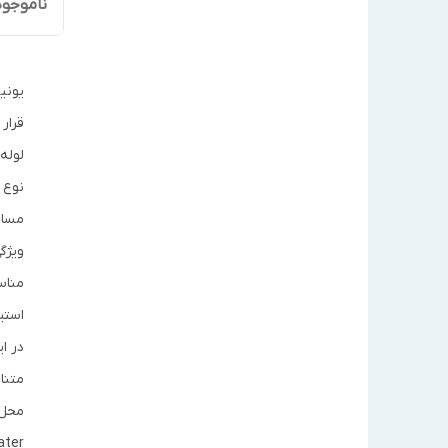
ناموجود
یونی
قرار
لوله
مساح
مناس
استی
متنا
محل 
ater