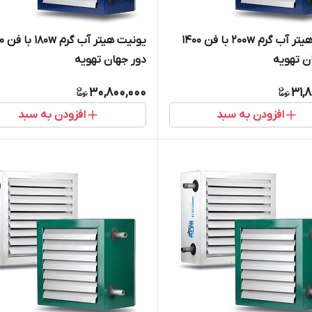
یونیت هیتر آب گرم 200w با فن 1400
یونیت هی
ن تهویه
دور جهان تهویه
30,800,000
31,
افزودن به سبد
افزودن به سبد