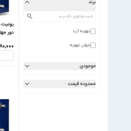
برند
تهویه آریا
دور جها
جهان تهویه
80,000
موجودی
محدوده قیمت